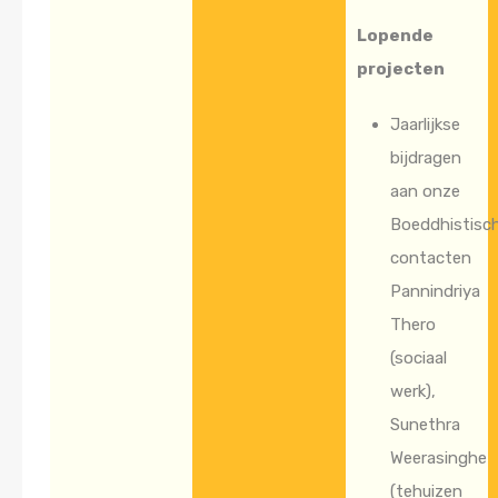
Lopende
projecten
Jaarlijkse
bijdragen
aan onze
Boeddhistisc
contacten
Pannindriya
Thero
(sociaal
werk),
Sunethra
Weerasinghe
(tehuizen