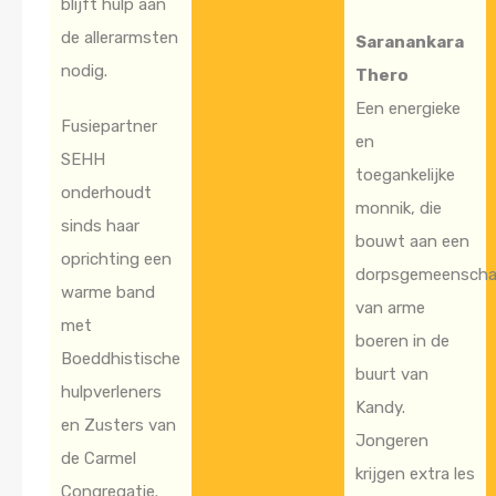
blijft hulp aan
de allerarmsten
Saranankara
nodig.
Thero
Een energieke
Fusiepartner
en
SEHH
toegankelijke
onderhoudt
monnik, die
sinds haar
bouwt aan een
oprichting een
dorpsgemeensch
warme band
van arme
met
boeren in de
Boeddhistische
buurt van
hulpverleners
Kandy.
en Zusters van
Jongeren
de Carmel
krijgen extra les
Congregatie.