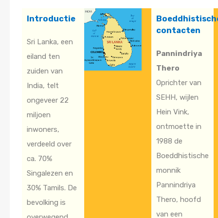
Introductie
Boeddhistisch
contacten
Sri Lanka, een
Pannindriya
eiland ten
Thero
zuiden van
Oprichter van
India, telt
SEHH, wijlen
ongeveer 22
Hein Vink,
miljoen
ontmoette in
inwoners,
1988 de
verdeeld over
Boeddhistische
ca. 70%
monnik
Singalezen en
Pannindriya
30% Tamils. De
Thero, hoofd
bevolking is
van een
overwegend