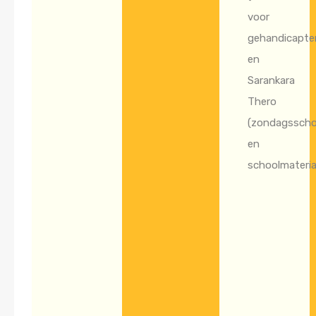
voor
gehandicapte
en
Sarankara
Thero
(zondagsscho
en
schoolmateriaa