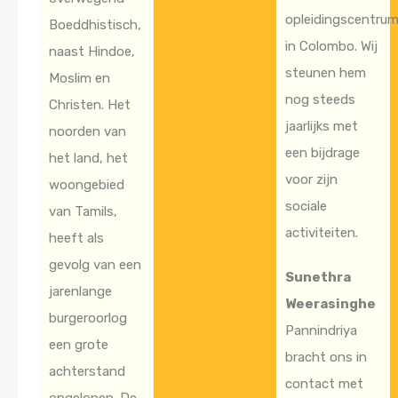
opleidingscentru
Boeddhistisch,
in Colombo. Wij
naast Hindoe,
steunen hem
Moslim en
nog steeds
Christen. Het
jaarlijks met
noorden van
een bijdrage
het land, het
voor zijn
woongebied
sociale
van Tamils,
activiteiten.
heeft als
gevolg van een
Sunethra
jarenlange
Weerasinghe
burgeroorlog
Pannindriya
een grote
bracht ons in
achterstand
contact met
opgelopen. De