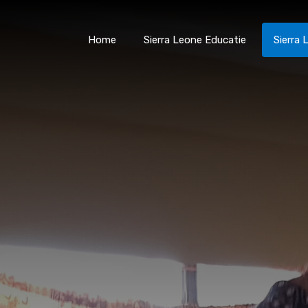
Smart
Healthcare
Home
Sierra Leone Educatie
Sierra
Smarter
Home
Sierra Leone Edu
Learning
(SHSL)