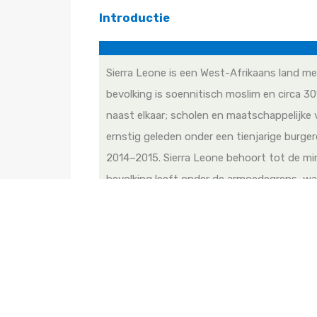
Introductie
Sierra Leone is een West-Afrikaans land me
bevolking is soennitisch moslim en circa 30
naast elkaar; scholen en maatschappelijke 
ernstig geleden onder een tienjarige burge
2014–2015. Sierra Leone behoort tot de min
bevolking leeft onder de armoedegrens, w
De gezondheidszorg in Sierra Leone is beper
sterftecijfers onder moeders en jonge kinde
komen veelvuldig voor. De gemiddelde leven
één arts per 50.000 inwoners; ter vergelijki
Fusiepartner Smarter Hospital ondersteunt 