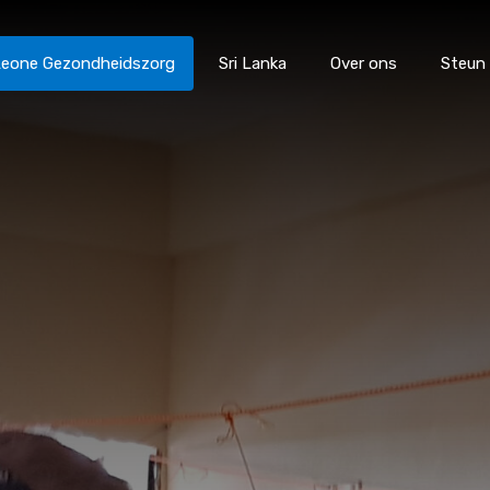
 Leone Gezondheidszorg
Sri Lanka
Over ons
Steun
catie
Sierra Leone Gezondheidszorg
Sri Lanka
Over 