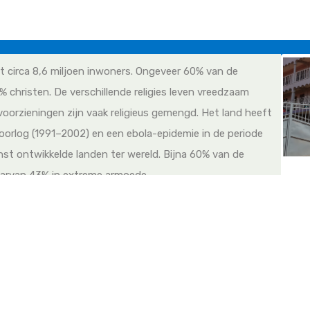
t circa 8,6 miljoen inwoners. Ongeveer 60% van de
% christen. De verschillende religies leven vreedzaam
voorzieningen zijn vaak religieus gemengd. Het land heeft
roorlog (1991–2002) en een ebola-epidemie in de periode
st ontwikkelde landen ter wereld. Bijna 60% van de
aarvan 43% in extreme armoede.
kt en van laag niveau. Dit leidt tot zeer hoge
ren. Infectieziekten zoals malaria, cholera en tyfus
Op
sverwachting ligt rond de 50 jaar. Het land telt ongeveer
ng: in Nederland is dit circa één arts per 250 inwoners.
sinds 2015 een particulier ziekenhuis in Makeni, een stad