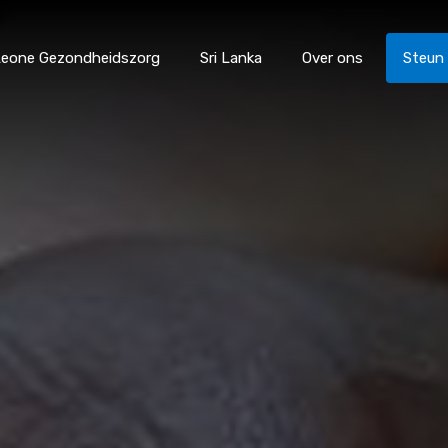
 Leone Gezondheidszorg
Sri Lanka
Over ons
Steun
catie
Sierra Leone Gezondheidszorg
Sri Lanka
Over 