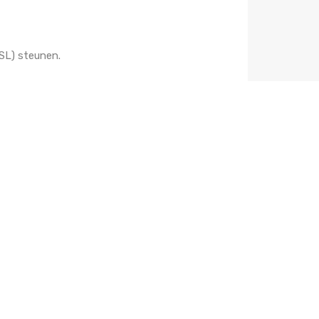
HSL) steunen.
ebwinkel. Jij betaalt exact dezelfde prijs
pedia, Thuisbezorgd.nl en honderden andere