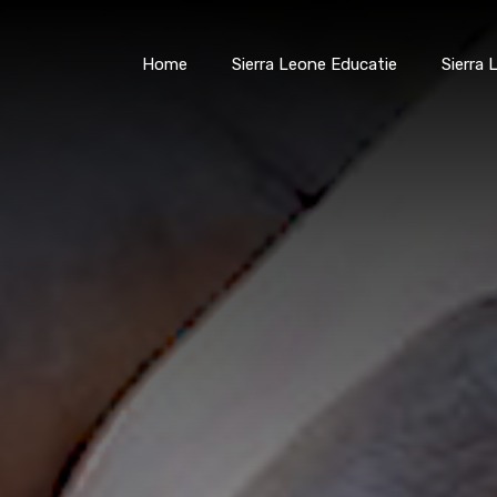
Smart
Healthcare
Home
Sierra Leone Educatie
Sierra
Smarter
Home
Sierra Leone Edu
Learning
(SHSL)