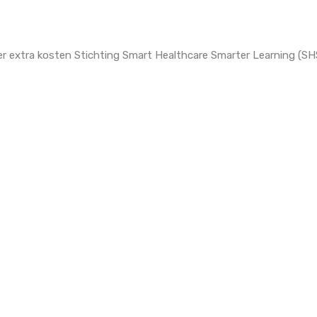
der extra kosten Stichting Smart Healthcare Smarter Learning (S
nze DoelShop-pagina, ontvangen wij een kleine commissie van de w
ald door de webshop.
waaronder Bol.com, Coolblue, Booking.com, HEMA, MediaMarkt, Ex