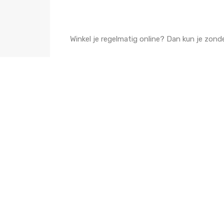
Winkel je regelmatig online? Dan kun je zon
Wanneer je jouw online aankopen start via o
als normaal; de bijdrage wordt volledig beta
Vrijwel alle bekende webwinkels doen mee, 
winkels.
Hoe werkt het?
Stap 1
Ga naar onze DoelShop-pagina:
https://doelshop.nl/SHSLinfo
Stap 2