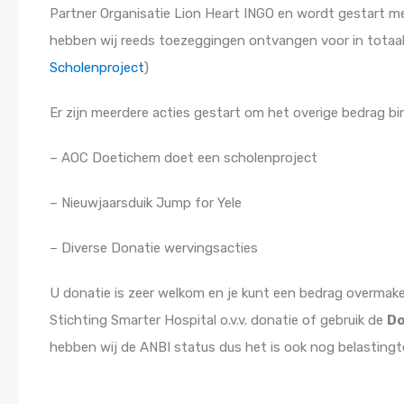
Partner Organisatie Lion Heart INGO en wordt gestart m
hebben wij reeds toezeggingen ontvangen voor in totaal
Scholenproject
)
Er zijn meerdere acties gestart om het overige bedrag bi
– AOC Doetichem doet een scholenproject
– Nieuwjaarsduik Jump for Yele
– Diverse Donatie wervingsacties
U donatie is zeer welkom en je kunt een bedrag overma
Stichting Smarter Hospital o.v.v. donatie of gebruik de
Do
hebben wij de ANBI status dus het is ook nog belastingte