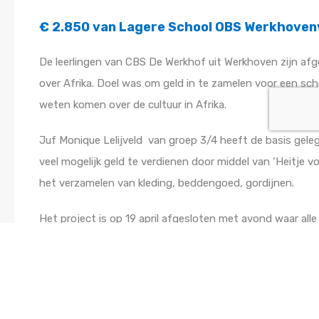
€ 2.850 van Lagere School OBS Werkhoven
De leerlingen van CBS De Werkhof uit Werkhoven zijn a
over Afrika. Doel was om geld in te zamelen voor een sch
weten komen over de cultuur in Afrika.
Juf Monique Lelijveld van groep 3/4 heeft de basis gele
veel mogelijk geld te verdienen door middel van ‘Heitje vo
het verzamelen van kleding, beddengoed, gordijnen.
Het project is op 19 april afgesloten met avond waar al
schilderijen hebben geveild en op diverse standjes hebb
Ook de Stichting Smarter Hospital aanwezig welke gaat z
terecht gaat komen, zodat men daar schoolbanken, studi
Aan het einde van de avond is er een totaal bedrag opgeh