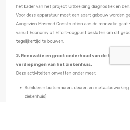
het kader van het project Uitbreiding diagnostiek en beh
Voor deze apparatuur moet een apart gebouw worden g
Aangezien Mosmed Construction aan de renovatie gaat w
vanuit Economy of Effort-oogpunt besloten om dit ge
tegelijkertijd te bouwen.
2. Renovatie en groot onderhoud van de twee ond
verdiepingen van het ziekenhuis.
Deze activiteiten omvatten onder meer:
Schilderen buitenmuren, deuren en metaalbewerking 
ziekenhuis)
Binnen schilderen
Voorhek bepleisteren en schilderen
Bepleistering van plafonds waar nodig