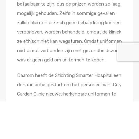
betaalbaar te zijn, dus de prijzen worden zo laag
mogelijk gehouden. Zelfs in sommige gevallen
zullen cliënten die zich geen behandeling kunnen
veroorloven, worden behandeld, omdat de kliniek
ze ethisch niet kan wegsturen. Omdat uniformen
niet direct verbonden zijn met gezondheidszorg,
was er geen geld om uniformen te kopen.
Daarom heeft de Stichting Smarter Hospital een
donatie actie gestart om het personeel van City
Garden Clinic nieuwe, herkenbare uniformen te
bieden.
Om het betaalbaar en duurzaam te houden,
hebben wij lokale rollen van kwaliteits-stof
gekocht en een lokale kleermaker twee